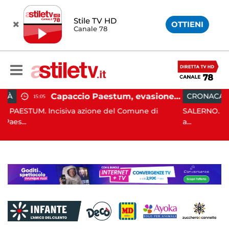
Stile TV HD
OTTIENI
Canale 78
Paestum, Codacons scrive al ministro Giuli: "Rilanciare scavi dell'Anfiteatro nell'area archeologica"
ULTURA
ATTUA
10:54
ACCIO PAESTUM. Il Codancos lancia un appello al
CAPACCI
stro d...
Capaccio