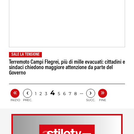
SALE LA TENSIONE
Terremoto Campi Flegrei, più di mille evacuati: cittadini e
sindaci chiedono maggiore attenzione da parte del
Governo
«
»
‹
›
4
…
1
2
3
5
6
7
8
INIZIO
PREC.
SUCC.
FINE