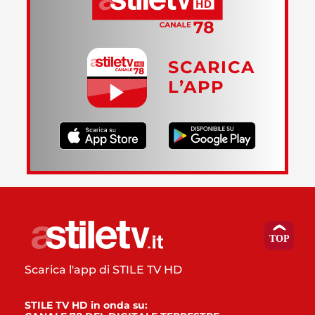
SCARICA
L’APP
Scarica l'app di STILE TV HD
STILE TV HD in onda su: