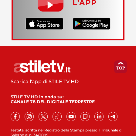
L’APP
Scarica l'app di STILE TV HD
STILE TV HD in onda su:
CANALE 78 DEL DIGITALE TERRESTRE
Testata iscritta nel Registro della Stampa presso il Tribunale di
Salerno al n. 34/2009