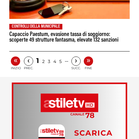
CONTROLLI DELLA MUNICIPALE
Capaccio Paestum, evasione tassa di soggiorno:
scoperte 49 strutture fantasma, elevate 132 sanzioni
«
»
‹
›
1
…
2
3
4
5
INIZIO
PREC.
SUCC.
FINE
SCARICA