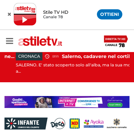
Stile TV HD
OTTIENI
Canale 78
Capaccio Paestum, evasione tassa di soggiorno: scoperte 49 strutture fantasma, elevate 132 sanzioni
Salerno, cadavere nel cortile di un palazzo: indaga la Polizia
CRONACA
13:55
SALERNO. E' stato scoperto solo all'alba, ma la sua morte è
a...