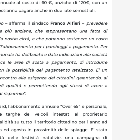
nnuale al costo di 60 €, anzichè di 120€, con un
potranno pagare anche in due rate semestrali.
no –
afferma il sindaco
Franco Alfieri
–
prevedere
ne più anziane, che rappresentano una fetta di
a nostra città, e che potranno sostenere un costo
ell’abbonamento per i parcheggi a pagamento. Per
unale ha deliberato e dato indicazioni alla società
isce le aree di sosta a pagamento, di introdurre
n la possibilità del pagamento rateizzato. E’ un
ncontro alle esigenze dei cittadini garantendo, al
di qualità e permettendo agli stessi di avere a
i risparmio".
dard, l’abbonamento annuale “Over 65” è personale,
le targhe dei veicoli intestati al proprietario
idità su tutto il territorio cittadino per 1 anno ad
o ed agosto in prossimità delle spiagge.
E’ stata
tà delle festività natalizie, una campagna di