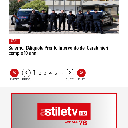
L'API
Salerno, l'Aliquota Pronto Intervento dei Carabinieri
compie 10 anni
«
»
‹
›
1
…
2
3
4
5
INIZIO
PREC.
SUCC.
FINE