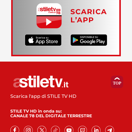
SCARICA
L’APP
Scarica l'app di STILE TV HD
STILE TV HD in onda su:
CANALE 78 DEL DIGITALE TERRESTRE