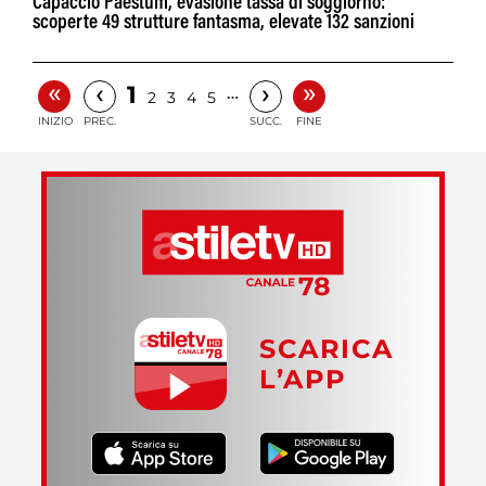
Capaccio Paestum, evasione tassa di soggiorno:
scoperte 49 strutture fantasma, elevate 132 sanzioni
«
»
‹
›
1
…
2
3
4
5
INIZIO
PREC.
SUCC.
FINE
SCARICA
L’APP