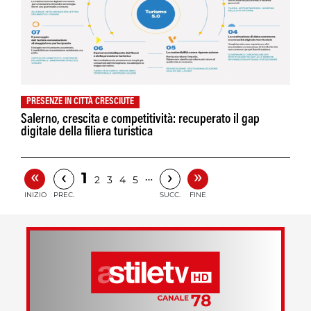
PRESENZE IN CITTÀ CRESCIUTE
Salerno, crescita e competitività: recuperato il gap
digitale della filiera turistica
«
»
‹
›
1
…
2
3
4
5
INIZIO
PREC.
SUCC.
FINE