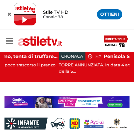
Stile TV HD
OTTIENI
Canale 78
Sant'Antimo, tenta di truffare anziana: 16enne denunciato dai carabinieri
CRONACA
14:17
so il pranzo
TORRE ANNUNZIATA. In data 4 agosto c.a. i Carab
della S...