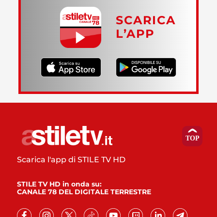
SCARICA
L’APP
Scarica l'app di STILE TV HD
STILE TV HD in onda su:
CANALE 78 DEL DIGITALE TERRESTRE