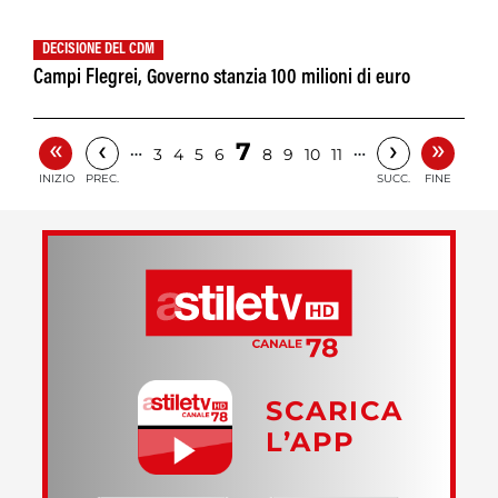
DECISIONE DEL CDM
Campi Flegrei, Governo stanzia 100 milioni di euro
«
»
‹
›
7
…
…
3
4
5
6
8
9
10
11
INIZIO
PREC.
SUCC.
FINE
SCARICA
L’APP