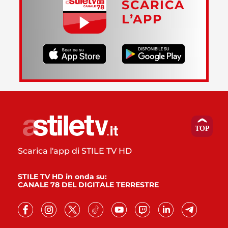
SCARICA
L’APP
Scarica l'app di STILE TV HD
STILE TV HD in onda su:
CANALE 78 DEL DIGITALE TERRESTRE