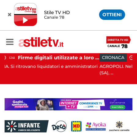
Stile TV HD
OTTIENI
Canale 78
Firme digitali utilizzate a loro insaputa: 9 indagati nel Vallo di Diano
CRONACA
11:33
quidatori e amministratori
AGROPOLI. Nella notte del 6 agosto 
(SA), ...