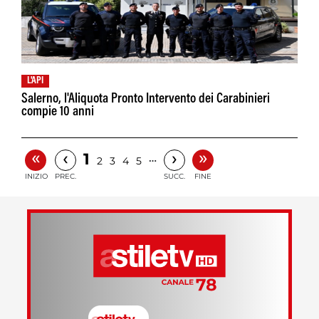
L'API
Salerno, l'Aliquota Pronto Intervento dei Carabinieri
compie 10 anni
«
»
‹
›
1
…
2
3
4
5
INIZIO
PREC.
SUCC.
FINE