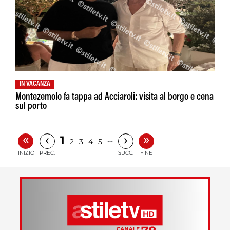
IN VACANZA
Montezemolo fa tappa ad Acciaroli: visita al borgo e cena
sul porto
«
»
‹
›
1
…
2
3
4
5
INIZIO
PREC.
SUCC.
FINE