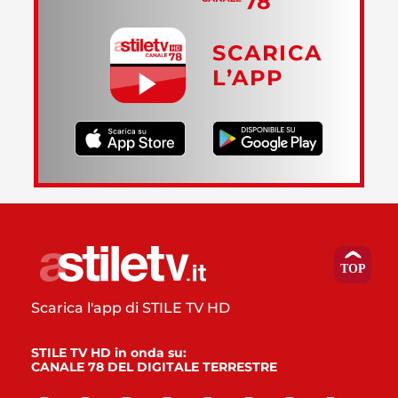
SCARICA
L’APP
Scarica l'app di STILE TV HD
STILE TV HD in onda su:
CANALE 78 DEL DIGITALE TERRESTRE