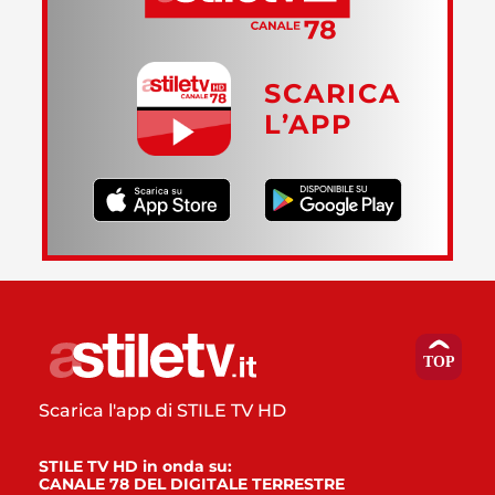
SCARICA
L’APP
Scarica l'app di STILE TV HD
STILE TV HD in onda su:
CANALE 78 DEL DIGITALE TERRESTRE