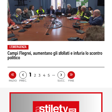
L'EMERGENZA
Campi Flegrei, aumentano gli sfollati e infuria lo scontro
politico
«
»
‹
›
1
…
2
3
4
5
INIZIO
PREC.
SUCC.
FINE