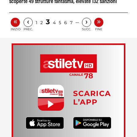
scoperte 49 strutture fantasma, elevate 132 sanzioni
«
»
‹
›
3
…
1
2
4
5
6
7
INIZIO
PREC.
SUCC.
FINE
SCARICA
L’APP