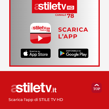
SCARICA
L’APP
Scarica l'app di STILE TV HD