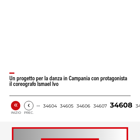
Un progetto per la danza in Campania con protagonista
il coreografo Ismael Ivo
«
‹
34608
…
34604
34605
34606
34607
3
INIZIO
PREC.