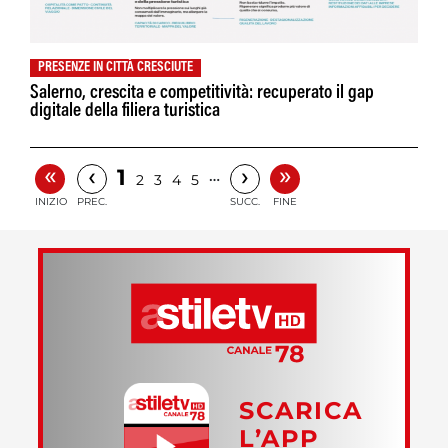
PRESENZE IN CITTÀ CRESCIUTE
Salerno, crescita e competitività: recuperato il gap
digitale della filiera turistica
«
»
‹
›
1
…
2
3
4
5
INIZIO
PREC.
SUCC.
FINE
SCARICA
L’APP