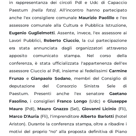
in rappresentanza dei circoli Pdl e Udc di Capaccio
Paestum
(nella foto)
. All'incontro hanno partecipato
anche l'ex consigliere comunale
Maurizio Paolillo
e l'ex
assessore comunale alla Cultura e Pubblica Istruzione,
Eugenio Guglielmotti
. Assente, invece, l'ex assessore ai
Lavori Pubblici,
Roberto Ciuccio
, la cui partecipazione
era stata annunciata dagli organizzatori attraverso
apposito comunicato stampa. Nel corso della
conferenza, è stata ufficializzata l'appartenenza dell'ex
assessore Ciuccio al Pdl, insieme ai fedelissimi
Carmine
Frunzo
e
Gianpaolo Sodano
, membri del Consiglio di
deputazione del Consorzio Sinistra Sele di
Paestum. Presenti anche l'ex senatore
Gaetano
Fasolino
, i consiglieri
Franco Longo
(Udc) e
Giuseppe
Mauro
(Pdl),
Mauro Gnazzo
(Sel),
Giovanni Licinio
(Fli),
Marco D'Auria
(Fli), l'imprenditore
Alberto Barlotti
(hotel
Ariston). Durante la conferenza stampa, oltre a ribadire i
motivi del proprio "no" alla proposta definitiva di Piano