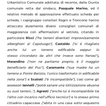
Urbanistico Comunale adottata, di recente, dalla Giunta
comunale retta dal sindaco,
Pasquale Marino
, ed il
relativo metodo di approvazione effettuato scheda per
scheda, i capigruppo consiliari Ragni e Troncone hanno
attaccato duramente diversi consiglieri comunali di
maggioranza con affermazioni al vetriolo, citando in
particolare
Ricci
("ha terreni diventati improvvisamente
alberghieri al Capoluogo")
,
Castaldo
("si è ritagliato
anche lui un terreno edificabile seppur lo
stesso circondato da altri che invece sono franosi")
,
Marandino
("non ne parliamo proprio, è il maggior
beneficiario del Puc"),
Caramante
("sua madre ha un
terreno a Ponte Barizzo, l'unico trasformato in edificabile
nella zona")
e
Scairati
("è incompatibile")
, così come gli
assessori
Iannelli
("potrà sanare una lottizzazione abusiva
su suoi terreni...")
,
Agresti
("anche lui è incompatibile tra
l'altro con incarico nell'ufficio tecnico")
e lo stesso primo
cittadino capaccese
("abita in una casa sotto sequestro