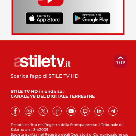
Scarica l'app di STILE TV HD
STILE TV HD in onda su:
CANALE 78 DEL DIGITALE TERRESTRE
Testata iscritta nel Registro della Stampa presso il Tribunale di
Salerno al n. 34/2009
Società iscritta nel Registro degli Operatori di Comunicazione c/o