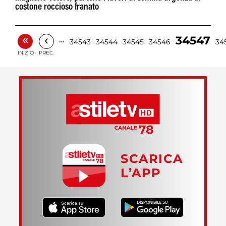
costone roccioso franato
«
‹
34547
…
34543
34544
34545
34546
34
INIZIO
PREC.
SCARICA
L’APP