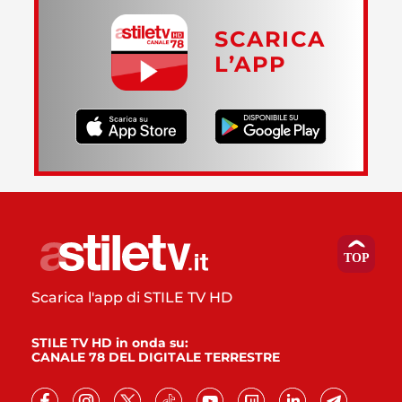
SCARICA
L’APP
Scarica l'app di STILE TV HD
STILE TV HD in onda su:
CANALE 78 DEL DIGITALE TERRESTRE