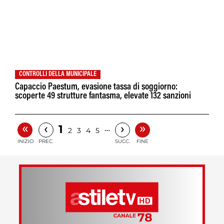
CONTROLLI DELLA MUNICIPALE
Capaccio Paestum, evasione tassa di soggiorno:
scoperte 49 strutture fantasma, elevate 132 sanzioni
«
»
‹
›
1
…
2
3
4
5
INIZIO
PREC.
SUCC.
FINE