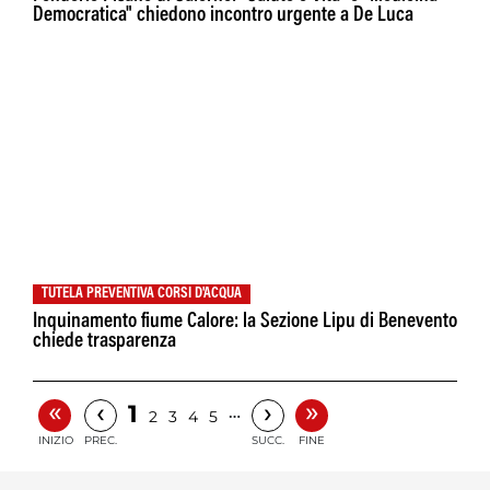
Democratica" chiedono incontro urgente a De Luca
TUTELA PREVENTIVA CORSI D'ACQUA
Inquinamento fiume Calore: la Sezione Lipu di Benevento
chiede trasparenza
«
»
‹
›
1
…
2
3
4
5
INIZIO
PREC.
SUCC.
FINE