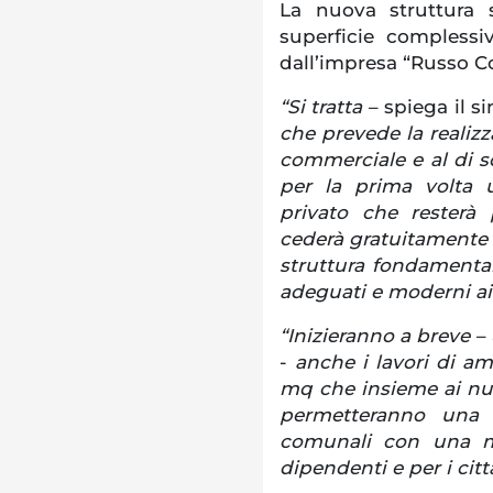
La nuova struttura s
superficie complessi
dall’impresa “Russo Co
“Si tratta
– spiega il s
che prevede la realizza
commerciale e al di so
per la prima volta 
privato che resterà 
cederà gratuitamente 
struttura fondamentale
adeguati e moderni ai 
“Inizieranno a breve
– 
-
anche i lavori di a
mq che insieme ai nuo
permetteranno una m
comunali con una ma
dipendenti e per i citt