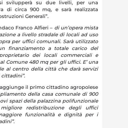
i svilupperà su due livelli, per una
va di circa 900 mq, e sarà realizzata
struzioni Generali”.
indaco Franco Alfieri –
di un’opera mista
zione a livello stradale di locali ad uso
pra per uffici comunali. Sarà utilizzato
un finanziamento a totale carico del
proprietario dei locali commerciali e
al Comune 480 mq per gli uffici. E’ una
 al centro della città che darà servizi
cittadini”.
aggiunge il primo cittadino agropolese
mpliamento della casa comunale di 900
vi spazi della palazzina polifunzionale
igliore redistribuzione degli uffici
ggiore funzionalità e dignità per i
adini”.