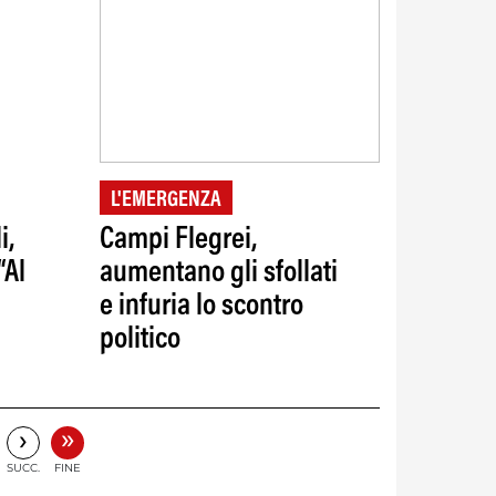
L'EMERGENZA
i,
Campi Flegrei,
“Al
aumentano gli sfollati
e infuria lo scontro
politico
”
»
›
SUCC.
FINE