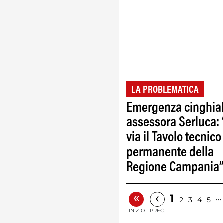
LA PROBLEMATICA
Emergenza cinghial
assessora Serluca: 
via il Tavolo tecnico
permanente della
Regione Campania
«
‹
1
…
2
3
4
5
INIZIO
PREC.