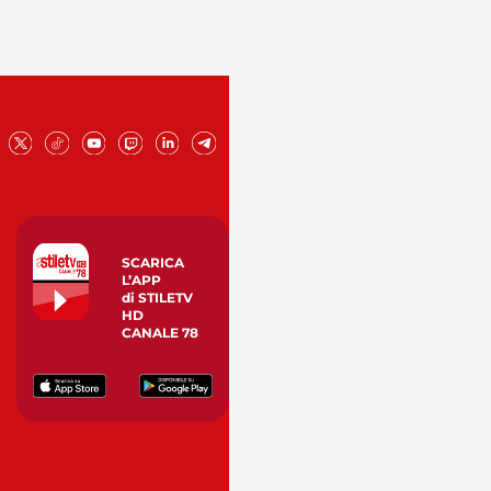
SCARICA
L’APP
di STILETV
HD
CANALE 78