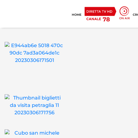
HOME
CR