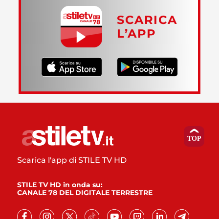
SCARICA
L’APP
Scarica l'app di STILE TV HD
STILE TV HD in onda su:
CANALE 78 DEL DIGITALE TERRESTRE