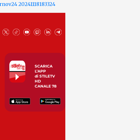
SCARICA
L’APP
di STILETV
HD
CANALE 78