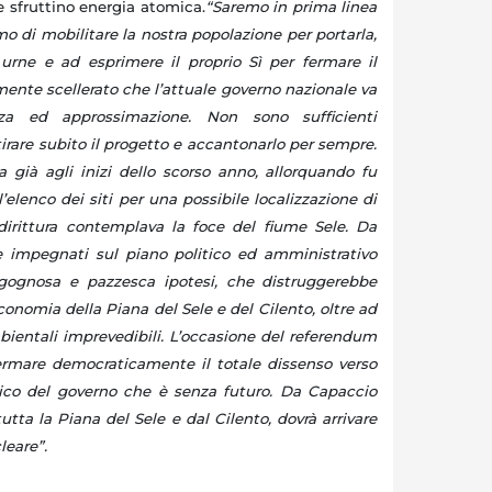
he sfruttino energia atomica.
“Saremo in prima linea
o di mobilitare la nostra popolazione per portarla,
 urne e ad esprimere il proprio Sì per fermare il
ente scellerato che l’attuale governo nazionale va
za ed approssimazione. Non sono sufficienti
tirare subito il progetto e accantonarlo per sempre.
a già agli inizi dello scorso anno, allorquando fu
’elenco dei siti per una possibile localizzazione di
dirittura contemplava la foce del fiume Sele. Da
 impegnati sul piano politico ed amministrativo
rgognosa e pazzesca ipotesi, che distruggerebbe
onomia della Piana del Sele e del Cilento, oltre ad
mbientali imprevedibili. L’occasione del referendum
ermare democraticamente il totale dissenso verso
co del governo che è senza futuro. Da Capaccio
utta la Piana del Sele e dal Cilento, dovrà arrivare
leare”.