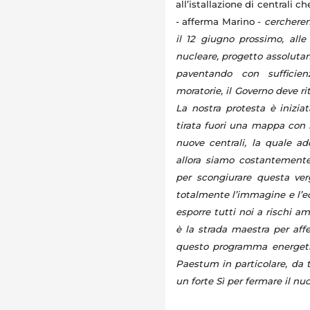
all’istallazione di centrali c
- afferma Marino -
cercherem
il 12 giugno prossimo, alle
nucleare, progetto assolutam
paventando con sufficien
moratorie, il Governo deve ri
La nostra protesta è iniziat
tirata fuori una mappa con l
nuove centrali, la quale ad
allora siamo costantemente
per scongiurare questa ve
totalmente l’immagine e l’ec
esporre tutti noi a rischi a
è la strada maestra per aff
questo programma energeti
Paestum in particolare, da t
un forte Sì per fermare il nuc