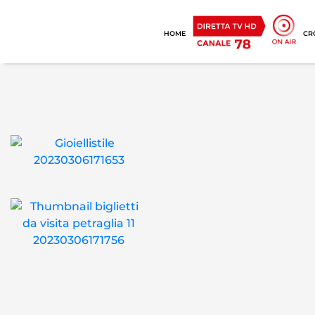
HOME
CR