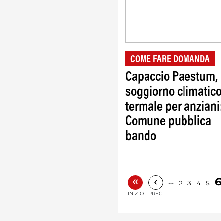
COME FARE DOMANDA
Capaccio Paestum,
soggiorno climatic
termale per anziani
Comune pubblica
bando
«
‹
…
2
3
4
5
INIZIO
PREC.