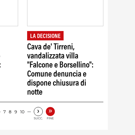
LA DECISIONE
Cava de' Tirreni,
o
vandalizzata villa
:
"Falcone e Borsellino":
Comune denuncia e
dispone chiusura di
notte
»
›
6
…
7
8
9
10
SUCC.
FINE