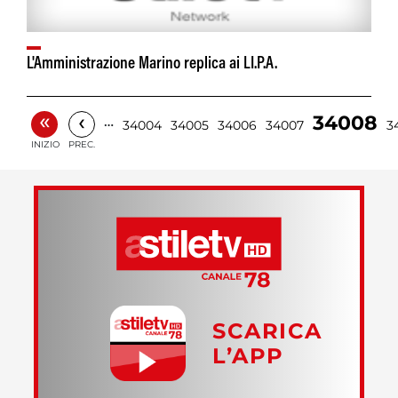
L'Amministrazione Marino replica ai LI.P.A.
«
‹
34008
…
34004
34005
34006
34007
3
INIZIO
PREC.
SCARICA
L’APP