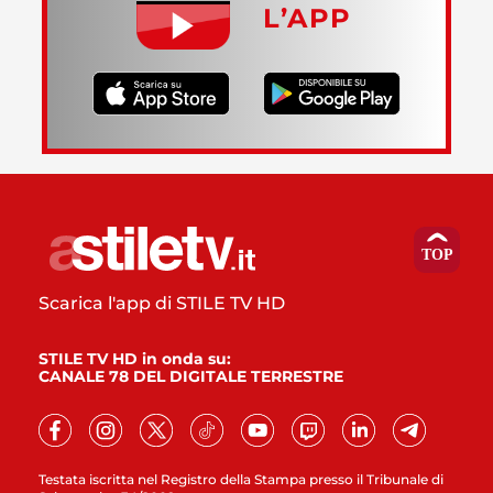
L’APP
Scarica l'app di STILE TV HD
STILE TV HD in onda su:
CANALE 78 DEL DIGITALE TERRESTRE
Testata iscritta nel Registro della Stampa presso il Tribunale di