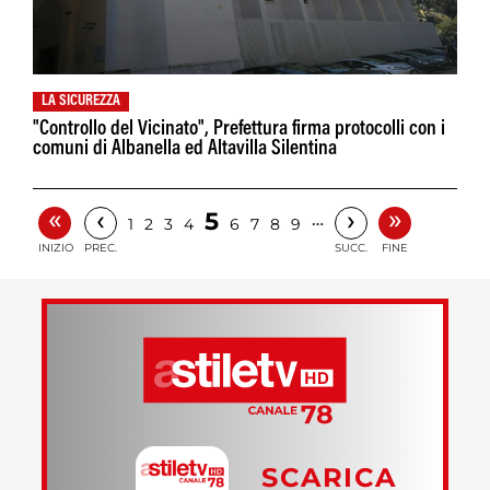
LA SICUREZZA
"Controllo del Vicinato", Prefettura firma protocolli con i
comuni di Albanella ed Altavilla Silentina
«
»
‹
›
5
…
1
2
3
4
6
7
8
9
INIZIO
PREC.
SUCC.
FINE
SCARICA