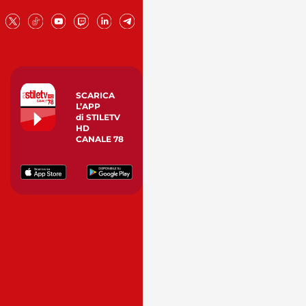
SCARICA
L’APP
di STILETV
HD
CANALE 78