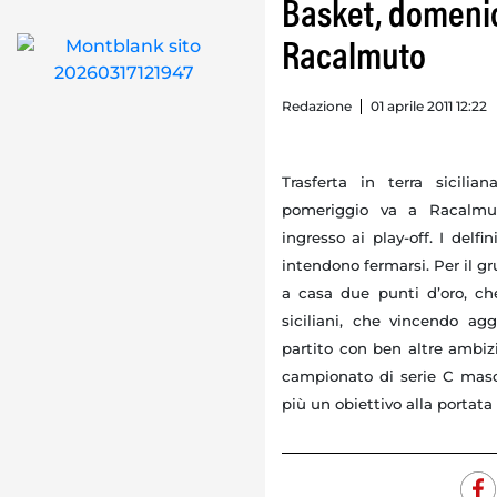
Basket, domenic
Racalmuto
Redazione
01 aprile 2011 12:22
Trasferta in terra sicili
pomeriggio va a Racalmut
ingresso ai play-off. I delf
intendono fermarsi. Per il g
a casa due punti d’oro, ch
siciliani, che vincendo a
partito con ben altre ambizio
campionato di serie C masch
più un obiettivo alla portata