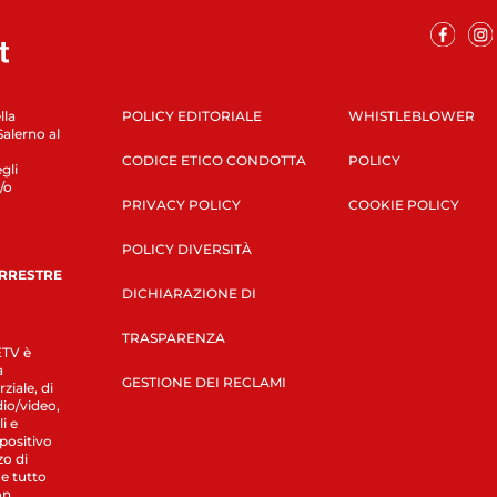
lla
POLICY EDITORIALE
WHISTLEBLOWER
Salerno al
CODICE ETICO CONDOTTA
POLICY
gli
/o
PRIVACY POLICY
COOKIE POLICY
POLICY DIVERSITÀ
ERRESTRE
DICHIARAZIONE DI
TRASPARENZA
LETV è
a
GESTIONE DEI RECLAMI
ziale, di
dio/video,
i e
spositivo
zo di
 e tutto
on