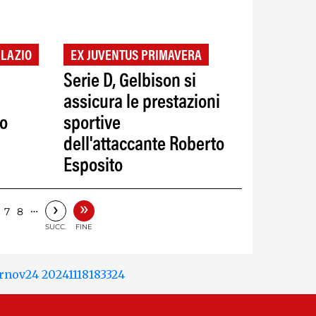
 LAZIO
EX JUVENTUS PRIMAVERA
Serie D, Gelbison si
assicura le prestazioni
no
sportive
dell'attaccante Roberto
Esposito
»
›
…
7
8
SUCC.
FINE