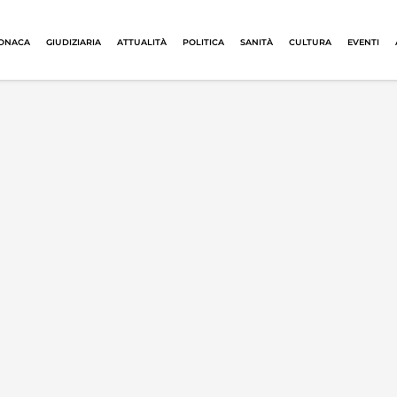
ONACA
GIUDIZIARIA
ATTUALITÀ
POLITICA
SANITÀ
CULTURA
EVENTI