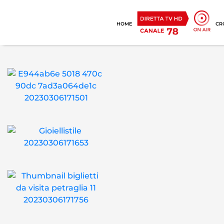
HOME
CR