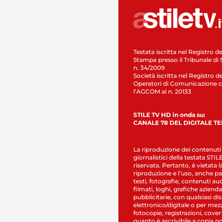
Testata iscritta nel Registro de
Stampa presso il Tribunale di 
n. 34/2009
Società iscritta nel Registro de
Operatori di Comunicazione c
l’AGCOM al n. 20133
STILE TV HD in onda su:
CANALE 78 DEL DIGITALE T
La riproduzione dei contenuti
giornalistici della testata STI
riservata. Pertanto, è vietata l
riproduzione e l’uso, anche par
testi, fotografie, contenuti au
filmati, loghi, grafiche aziendal
pubblicitarie, con qualsiasi di
elettronico/digitale o per mez
fotocopie, registrazioni, cover
quanto è ascrivibile a copia n