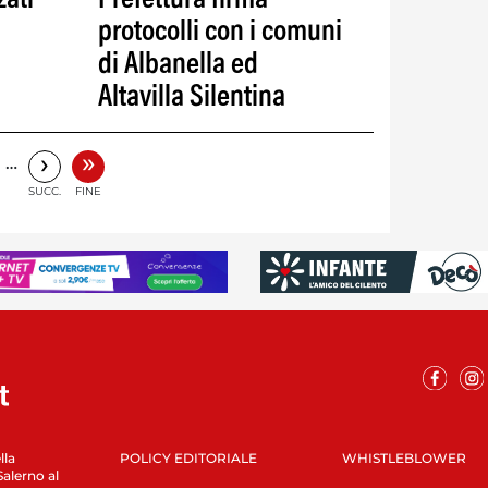
protocolli con i comuni
di Albanella ed
Altavilla Silentina
»
›
…
SUCC.
FINE
lla
POLICY EDITORIALE
WHISTLEBLOWER
Salerno al