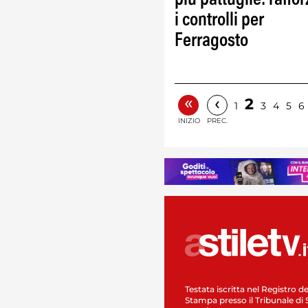
i controlli per
Ferragosto
«
‹
2
1
3
4
5
6
INIZIO
PREC.
Testata iscritta nel Registro de
Stampa presso il Tribunale di 