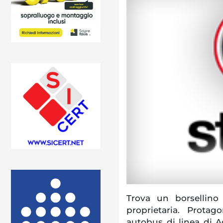
Trova un borsellino
proprietaria. Protag
autobus di linea di 