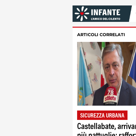
ARTICOLI CORRELATI
SICUREZZA URBANA
Castellabate, arriv
più pattuglie: raffor