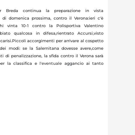
 Breda continua la preparazione in vista
 di domenica prossima, contro il Verona:ieri c'è
chi vinta 10-1 contro la Polisportiva Valentino
iato qualcosa in difesa,rientrato Accursi,visto
carisi.Piccoli accorgimenti per arrivare al cospetto
r dei modi: se la Salernitana dovesse avere,come
ti di penalizzazione, la sfida contro il Verona sarà
er la classifica e
l'eventuale
aggancio ai tanto