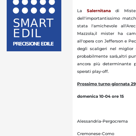
L
a
Salernitana
di Mister
dell'importantissimo match
stata l'amichevole all'Are
Mazzola,il mister ha camb
all'opera con Jefferson e Pec
degli scaligeri nel miglio
probabilmente sarà,altri pun
ancora più determinante p
sperati play-off.
Prossimo turno-giornata 29
domenica 10-04 ore 15
Alessandria-Pergocrema
Cremonese-Como