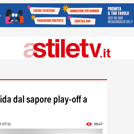
da dal sapore play-off a
1 07:12
9847