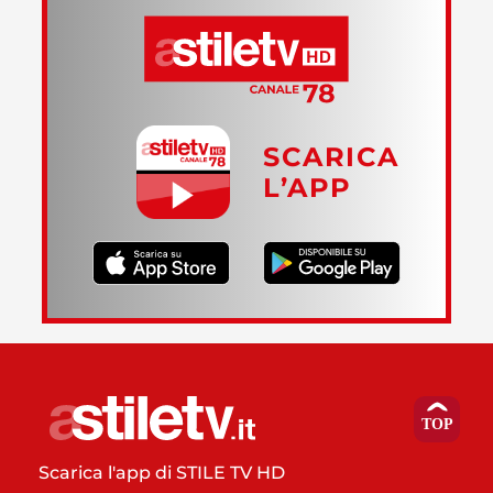
SCARICA
L’APP
Scarica l'app di STILE TV HD