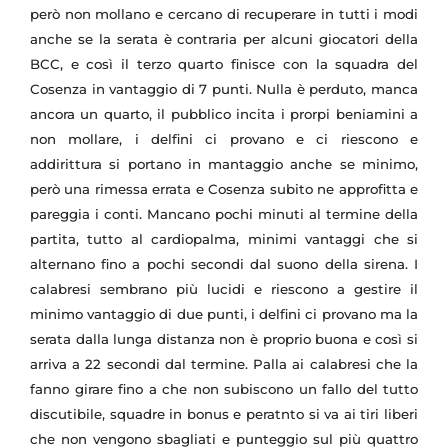
però non mollano e cercano di recuperare in tutti i modi
anche se la serata è contraria per alcuni giocatori della
BCC, e così il terzo quarto finisce con la squadra del
Cosenza in vantaggio di 7 punti. Nulla è perduto, manca
ancora un quarto, il pubblico incita i prorpi beniamini a
non mollare, i delfini ci provano e ci riescono e
addirittura si portano in mantaggio anche se minimo,
però una rimessa errata e Cosenza subito ne approfitta e
pareggia i conti. Mancano pochi minuti al termine della
partita, tutto al cardiopalma, minimi vantaggi che si
alternano fino a pochi secondi dal suono della sirena. I
calabresi sembrano più lucidi e riescono a gestire il
minimo vantaggio di due punti, i delfini ci provano ma la
serata dalla lunga distanza non è proprio buona e così si
arriva a 22 secondi dal termine. Palla ai calabresi che la
fanno girare fino a che non subiscono un fallo del tutto
discutibile, squadre in bonus e peratnto si va ai tiri liberi
che non vengono sbagliati e punteggio sul più quattro