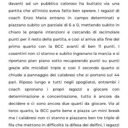
davanti ad un pubblico caloroso ha buttato via una
partita che all'inizio aveva fatto ben sperare. I ragazzi di
coach Enzo Maria entrano in campo determinati e
piazzano subito un parziale di 6 a 0, mettendo subito in
chiaro le proprie intenzioni e cercando di racimolare
punti per il resto della partita, e così si arriva alla fine del
primo quarto con la BCC avanti di ben 11 punti. I
cosentini non ci stanno e subito ingranano la marcia e si
riportano pian piano sotto recuperando punti su punti
grazie alle micidiali triple e così il secondo quarto si
chiude a pannaggio dei calabresi che si portano sul 44
pari. Riposo lungo e tutti negli spogliatoi, entrambi i
coach spronano i propri ragazzi a giocare con
determinazione e concentrazione, tutto è ancora da
decidere e ci sono ancora due quarti da giocare. Via al
terzo quarto, la BCC parte bene e piazza un mini break
ma i calabresi non ci stanno e piazzano ben tre triple di
fila che mettono in difficoltà la difesa dei delfini, i ragazzi