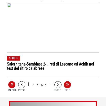
SERIE C
Salernitana-Sambiase 2-1, reti di Lescano ed Achik nel
test del ritiro calabrese
«
»
‹
›
1
…
2
3
4
5
INIZIO
PREC.
SUCC.
FINE