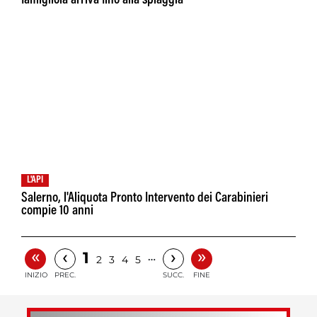
famigliola arriva fino alla spiaggia
L'API
Salerno, l'Aliquota Pronto Intervento dei Carabinieri
compie 10 anni
«
»
‹
›
1
…
2
3
4
5
INIZIO
PREC.
SUCC.
FINE