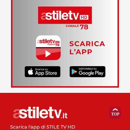
SCARICA
L’APP
Scarica l'app di STILE TV HD