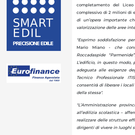
completamento del Liceo 
complessivo di 2 milioni di 
di un’opera importante che
valorizzazione delle aree inte
"Esprimo soddisfazione per
Mario Miano -
che cons
Roccadaspide “Parmenide”,
L’edificio, in questo modo,
adeguata alle esigenze degl
Tecnico Professionale ITI
consentirà di liberare i loca
della stessa".
"L’Amministrazione provinc
all’edilizia scolastica
– affer
realizzare delle strutture ef
dirigenti di vivere in luoghi si