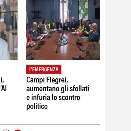
L'EMERGENZA
i,
Campi Flegrei,
“Al
aumentano gli sfollati
e infuria lo scontro
politico
”