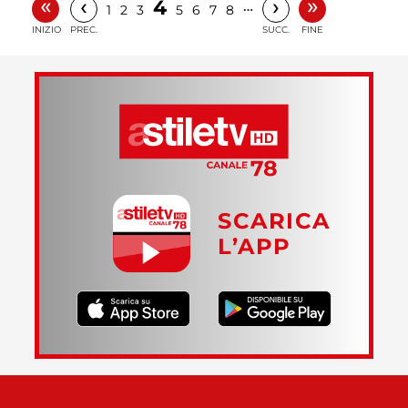
«
»
‹
›
4
…
1
2
3
5
6
7
8
INIZIO
PREC.
SUCC.
FINE
SCARICA
L’APP