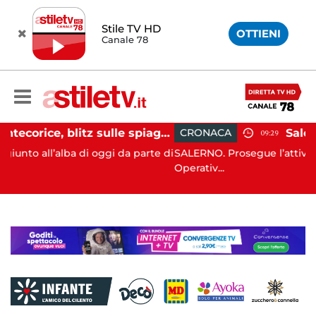
Stile TV HD
OTTIENI
Canale 78
Montecorice, blitz sulle spiagge libere: sequestrati oltre 300 ombrelloni e lettini lasciati sull’arenile
CRONACA
09:29
di oggi da parte di
SALERNO. Prosegue l’attività di controllo d
Operativ...