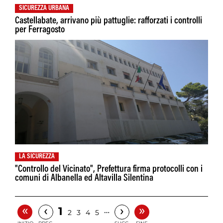
SICUREZZA URBANA
Castellabate, arrivano più pattuglie: rafforzati i controlli
per Ferragosto
LA SICUREZZA
"Controllo del Vicinato", Prefettura firma protocolli con i
comuni di Albanella ed Altavilla Silentina
«
»
‹
›
1
…
2
3
4
5