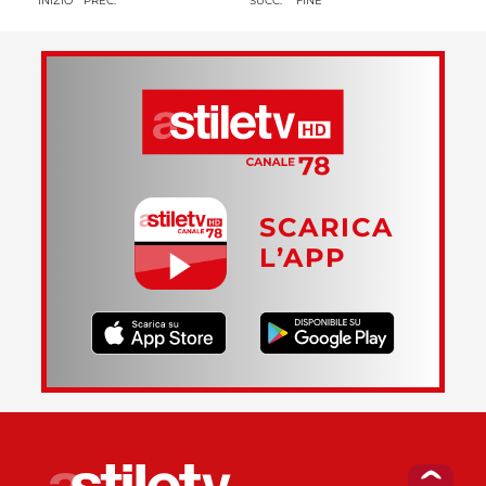
INIZIO
PREC.
SUCC.
FINE
SCARICA
L’APP