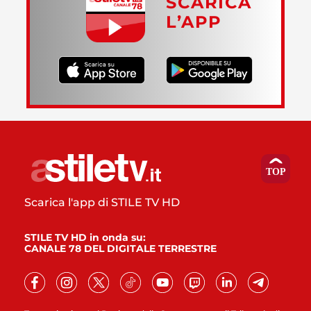
SCARICA
L’APP
Scarica l'app di STILE TV HD
STILE TV HD in onda su:
CANALE 78 DEL DIGITALE TERRESTRE