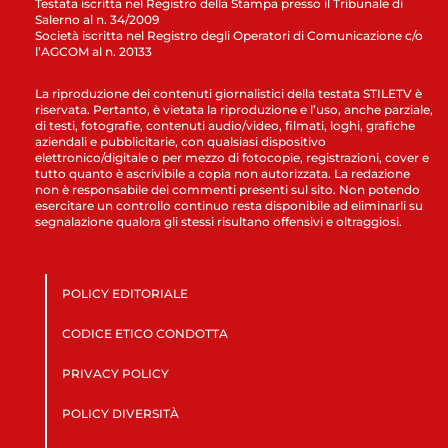
Testata iscritta nel Registro della Stampa presso il Tribunale di
Salerno al n. 34/2009
Società iscritta nel Registro degli Operatori di Comunicazione c/o
l’AGCOM al n. 20133
La riproduzione dei contenuti giornalistici della testata STILETV è
riservata. Pertanto, è vietata la riproduzione e l’uso, anche parziale,
di testi, fotografie, contenuti audio/video, filmati, loghi, grafiche
aziendali e pubblicitarie, con qualsiasi dispositivo
elettronico/digitale o per mezzo di fotocopie, registrazioni, cover e
tutto quanto è ascrivibile a copia non autorizzata. La redazione
non è responsabile dei commenti presenti sul sito. Non potendo
esercitare un controllo continuo resta disponibile ad eliminarli su
segnalazione qualora gli stessi risultano offensivi e oltraggiosi.
POLICY EDITORIALE
CODICE ETICO CONDOTTA
PRIVACY POLICY
POLICY DIVERSITÀ