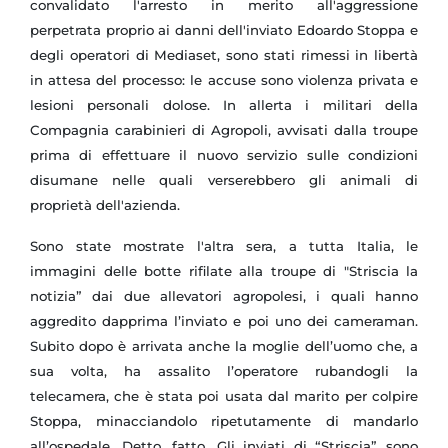
convalidato l'arresto in merito all'aggressione
perpetrata proprio ai danni dell'inviato Edoardo Stoppa e
degli operatori di Mediaset, sono stati rimessi in libertà
in attesa del processo: le accuse sono violenza privata e
lesioni personali dolose. In allerta i militari della
Compagnia carabinieri di Agropoli, avvisati dalla troupe
prima di effettuare il nuovo servizio sulle condizioni
disumane nelle quali verserebbero gli animali di
proprietà dell'azienda.
Sono state mostrate l'altra sera, a tutta Italia, le
immagini delle botte rifilate alla troupe di "Striscia la
notizia” dai due allevatori agropolesi, i quali hanno
aggredito dapprima l’inviato e poi uno dei cameraman.
Subito dopo è arrivata anche la moglie dell’uomo che, a
sua volta, ha assalito l’operatore rubandogli la
telecamera, che è stata poi usata dal marito per colpire
Stoppa, minacciandolo ripetutamente di mandarlo
all’ospedale. Detto, fatto. Gli inviati di “Striscia” sono