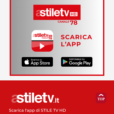
SCARICA
L’APP
Scarica l'app di STILE TV HD