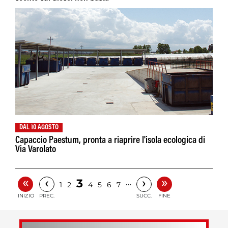
DAL 10 AGOSTO
Capaccio Paestum, pronta a riaprire l'isola ecologica di
Via Varolato
«
»
‹
›
3
…
1
2
4
5
6
7
INIZIO
PREC.
SUCC.
FINE