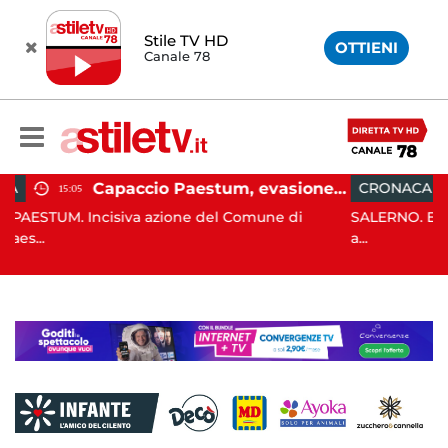
Stile TV HD
OTTIENI
Canale 78
Capaccio Paestum, evasione tassa di soggiorno: scoperte 49 strutture fantasma, elevate 132 sanzioni
CRONACA
13:55
ione del Comune di
SALERNO. E' stato scoperto solo all'a
a...