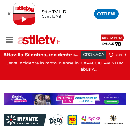
Stile TV HD
OTTIENI
Canale 78
Altavilla Silentina, incidente in moto nella notte: 19enne in prognosi riservata
CRONACA
15:38
e in moto: 19enne in
CAPACCIO PAESTUM. Tolleranza zero cont
abusiv...