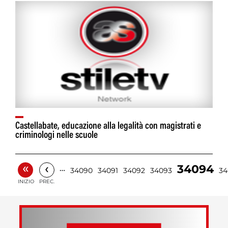
Castellabate, educazione alla legalità con magistrati e
criminologi nelle scuole
«
‹
34094
…
34090
34091
34092
34093
34
INIZIO
PREC.