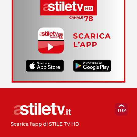
SCARICA
L’APP
Scarica l'app di STILE TV HD