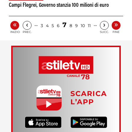
Campi Flegrei, Governo stanzia 100 milioni di euro
«
»
‹
›
7
…
…
3
4
5
6
8
9
10
11
INIZIO
PREC.
SUCC.
FINE
SCARICA
L’APP