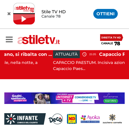
Stile TV HD
OTTIENI
Canale 78
Pontecagnano, si ribalta con l'auto alla rotatoria: giovane ferito
ATTUALITÀ
15:05
te, a
CAPACCIO PAESTUM. Incisiva azione del Comune d
Capaccio Paes...