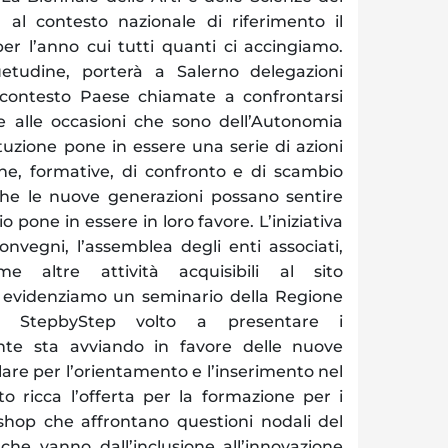
al contesto nazionale di riferimento il
r l’anno cui tutti quanti ci accingiamo.
etudine, porterà a Salerno delegazioni
o contesto Paese chiamate a confrontarsi
 e alle occasioni che sono dell’Autonomia
tituzione pone in essere una serie di azioni
one, formative, di confronto e di scambio
he le nuove generazioni possano sentire
io pone in essere in loro favore. L’iniziativa
nvegni, l’assemblea degli enti associati,
ime altre attività acquisibili al sito
 evidenziamo un seminario della Regione
o StepbyStep volto a presentare i
nte sta avviando in favore delle nuove
lare per l’orientamento e l’inserimento nel
o ricca l’offerta per la formazione per i
hop che affrontano questioni nodali del
he vanno dall’inclusione all’innovazione