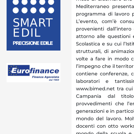
Mediterraneo presenta 
programma di lavoro pe
L’evento, com’è consu
provenienti dall’inter
attorno alle questioni
Scolastica e su cui l’Is
strutturali, di animazi
volte a fare in modo c
l’impegno che il territor
contiene conferenze, co
laboratori e tantiss
www.bimed.net tra cui
Campania dal titol
provvedimenti che l’e
generazioni e in partico
mondo del lavoro. Molt
docenti con otto works
mondo della scuola e c