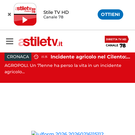
Stile TV HD
OTTIENI
Canale 78
ottenere denaro: 31enne in carcere
Incidente agricolo nel Cilento: trattore si ribalta, muore 71enne
CRONACA
15:35
AGROPOLI. Un 71enne ha perso la vita in un incidente
TR
agricolo...
de