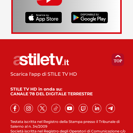
Scarica l'app di STILE TV HD
STILE TV HD in onda su:
CANALE 78 DEL DIGITALE TERRESTRE
Testata iscritta nel Registro della Stampa presso il Tribunale di
Salerno al n. 34/2009
Società iscritta nel Registro degli Operatori di Comunicazione c/o