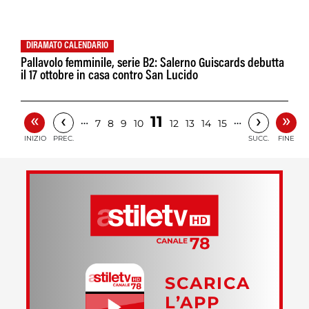
DIRAMATO CALENDARIO
Pallavolo femminile, serie B2: Salerno Guiscards debutta
il 17 ottobre in casa contro San Lucido
«
»
‹
›
11
…
…
7
8
9
10
12
13
14
15
INIZIO
PREC.
SUCC.
FINE
SCARICA
L’APP