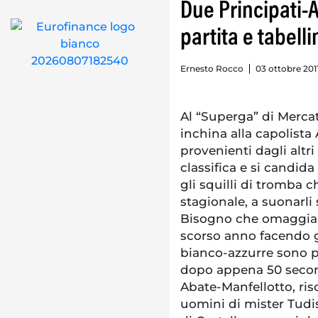
Due Principati-A
partita e tabelli
Ernesto Rocco
03 ottobre 2011 
Al “Superga” di Mercat
inchina alla capolista 
provenienti dagli altri
classifica e si candida
gli squilli di tromba 
stagionale, a suonarli
Bisogno che omaggia l
scorso anno facendo go
bianco-azzurre sono p
dopo appena 50 second
Abate-Manfellotto, ris
uomini di mister Tudi