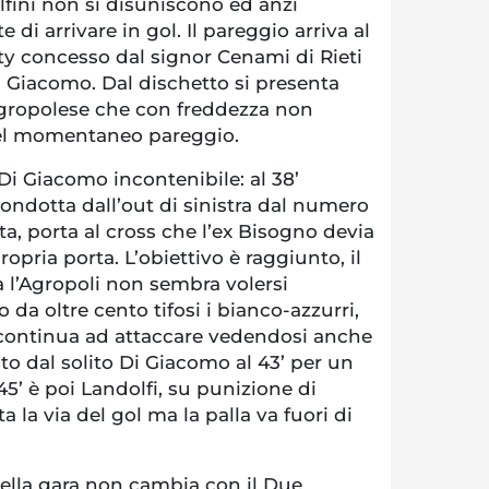
lfini non si disuniscono ed anzi
di arrivare in gol. Il pareggio arriva al
ty concesso dal signor Cenami di Rieti
i Giacomo. Dal dischetto si presenta
 agropolese che con freddezza non
l del momentaneo pareggio.
 Di Giacomo incontenibile: al 38’
ondotta dall’out di sinistra dal numero
a, porta al cross che l’ex Bisogno devia
opria porta. L’obiettivo è raggiunto, il
 l’Agropoli non sembra volersi
 da oltre cento tifosi i bianco-azzurri,
i continua ad attaccare vedendosi anche
ato dal solito Di Giacomo al 43’ per un
45’ è poi Landolfi, su punizione di
a la via del gol ma la palla va fuori di
 della gara non cambia con il Due