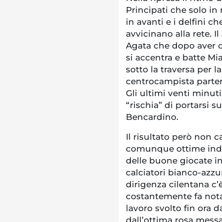
Principati che solo in 
in avanti e i delfini c
avvicinano alla rete. I
Agata che dopo aver c
si accentra e batte Mia
sotto la traversa per 
centrocampista parten
Gli ultimi venti minut
“rischia” di portarsi 
Bencardino.
Il risultato però non
comunque ottime indic
delle buone giocate in
calciatori bianco-azzu
dirigenza cilentana c’
costantemente fa nota
lavoro svolto fin ora 
dall’ottima rosa messa