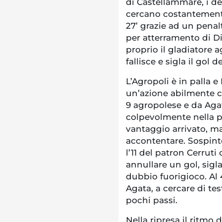
di Castellammare, i de
cercano costantemente 
27’ grazie ad un penal
per atterramento di D
proprio il gladiatore
fallisce e sigla il go
L’Agropoli è in palla e
un’azione abilmente c
9 agropolese e da Agat
colpevolmente nella pr
vantaggio arrivato, ma
accontentare. Sospinto
l’11 del patron Cerrut
annullare un gol, sigl
dubbio fuorigioco. Al 
Agata, a cercare di test
pochi passi.
Nella ripresa il ritmo