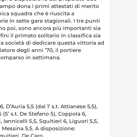
ampo dona i primi attestati di merito
nica squadra che è riuscita a
rie in sette gare stagionali. I tre punti
no poi, sono ancora più importanti sia
ni il primato solitario in classifica sia
 società di dedicare questa vittoria ad
tore degli anni ’70, il portiere
comparso in settimana.
 D’Auria 5,5 (dal 1’ s.t. Attianese 5,5),
 (5’ s.t. De Stefano 5), Coppola 6,
 Iannicelli 5,5, Squitieri 6, Liguori 5,5,
e: Messina 5,5. A disposizione:
uitieri, De Caro.