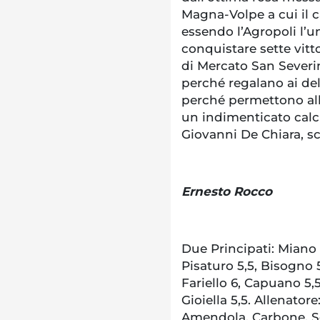
Magna-Volpe a cui il c
essendo l’Agropoli l’u
conquistare sette vitto
di Mercato San Severi
perché regalano ai delfi
perché permettono alla
un indimenticato calcia
Giovanni De Chiara, s
Ernesto Rocco
Due Principati: Miano 6,
Pisaturo 5,5, Bisogno 5
Fariello 6, Capuano 5,5,
Gioiella 5,5. Allenator
Amendola, Carbone, Sq