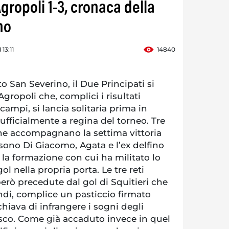
gropoli 1-3, cronaca della
no
13:11
14840
o San Severino, il Due Principati si
Agropoli che, complici i risultati
 campi, si lancia solitaria prima in
 ufficialmente a regina del torneo. Tre
che accompagnano la settima vittoria
 sono Di Giacomo, Agata e l’ex delfino
a formazione con cui ha militato lo
l nella propria porta. Le tre reti
erò precedute dal gol di Squitieri che
i, complice un pasticcio firmato
chiava di infrangere i sogni degli
sco. Come già accaduto invece in quel