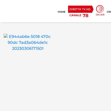
HOME
CR