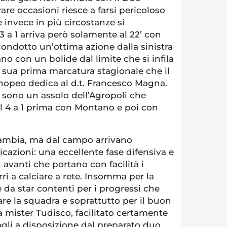
rare occasioni riesce a farsi pericoloso
he invece in più circostanze si
l 3 a 1 arriva però solamente al 22’ con
ondotto un’ottima azione dalla sinistra
no con un bolide dal limite che si infila
la sua prima marcatura stagionale che il
opeo dedica al d.t. Francesco Magna.
i sono un assolo dell’Agropoli che
sul 4 a 1 prima con Montano e poi con
 cambia, ma dal campo arrivano
azioni: una eccellente fase difensiva e
 avanti che portano con facilità i
rri a calciare a rete. Insomma per la
è da star contenti per i progressi che
re la squadra e soprattutto per il buon
da mister Tudisco, facilitato certamente
gli a disposizione dal preparato duo