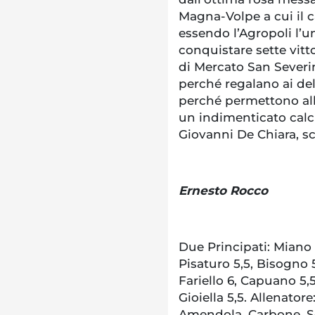
Magna-Volpe a cui il c
essendo l’Agropoli l’u
conquistare sette vitto
di Mercato San Severi
perché regalano ai delfi
perché permettono alla
un indimenticato calcia
Giovanni De Chiara, s
Ernesto Rocco
Due Principati: Miano 6,
Pisaturo 5,5, Bisogno 5
Fariello 6, Capuano 5,5,
Gioiella 5,5. Allenator
Amendola, Carbone, Sq