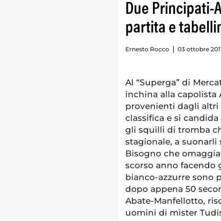
Due Principati-A
partita e tabelli
Ernesto Rocco
03 ottobre 2011 
Al “Superga” di Mercat
inchina alla capolista 
provenienti dagli altri
classifica e si candida
gli squilli di tromba 
stagionale, a suonarli
Bisogno che omaggia l
scorso anno facendo go
bianco-azzurre sono p
dopo appena 50 second
Abate-Manfellotto, ris
uomini di mister Tudi