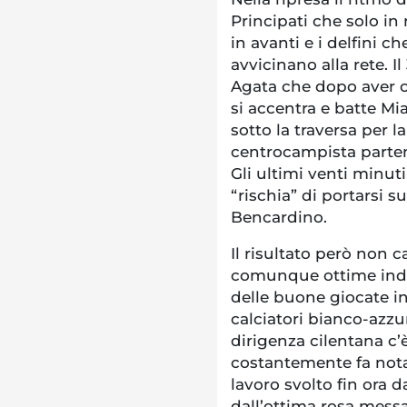
Principati che solo in 
in avanti e i delfini c
avvicinano alla rete. I
Agata che dopo aver c
si accentra e batte Mia
sotto la traversa per 
centrocampista parten
Gli ultimi venti minut
“rischia” di portarsi 
Bencardino.
Il risultato però non
comunque ottime indic
delle buone giocate in
calciatori bianco-azzu
dirigenza cilentana c’
costantemente fa nota
lavoro svolto fin ora 
dall’ottima rosa messa