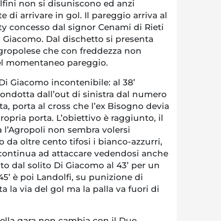
lfini non si disuniscono ed anzi
di arrivare in gol. Il pareggio arriva al
ty concesso dal signor Cenami di Rieti
i Giacomo. Dal dischetto si presenta
 agropolese che con freddezza non
l del momentaneo pareggio.
 Di Giacomo incontenibile: al 38’
ondotta dall’out di sinistra dal numero
a, porta al cross che l’ex Bisogno devia
opria porta. L’obiettivo è raggiunto, il
 l’Agropoli non sembra volersi
 da oltre cento tifosi i bianco-azzurri,
i continua ad attaccare vedendosi anche
ato dal solito Di Giacomo al 43’ per un
45’ è poi Landolfi, su punizione di
a la via del gol ma la palla va fuori di
 della gara non cambia con il Due