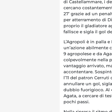
di Castellammare, i de
cercano costantemente 
27’ grazie ad un penal
per atterramento di D
proprio il gladiatore
fallisce e sigla il go
L’Agropoli è in palla e
un’azione abilmente c
9 agropolese e da Agat
colpevolmente nella pr
vantaggio arrivato, ma
accontentare. Sospinto
l’11 del patron Cerrut
annullare un gol, sigl
dubbio fuorigioco. Al 
Agata, a cercare di test
pochi passi.
Nella ripresa il ritmo