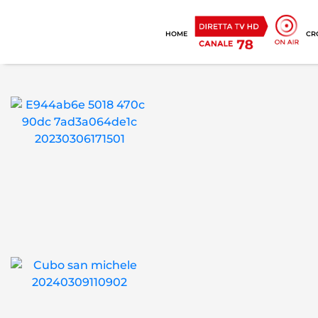
HOME
CR