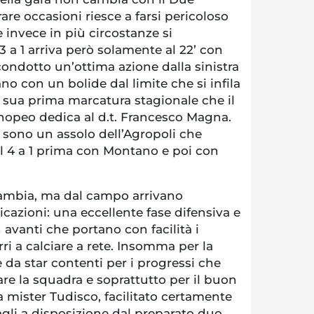
rare occasioni riesce a farsi pericoloso
he invece in più circostanze si
l 3 a 1 arriva però solamente al 22’ con
ondotto un’ottima azione dalla sinistra
no con un bolide dal limite che si infila
la sua prima marcatura stagionale che il
opeo dedica al d.t. Francesco Magna.
i sono un assolo dell’Agropoli che
sul 4 a 1 prima con Montano e poi con
 cambia, ma dal campo arrivano
azioni: una eccellente fase difensiva e
 avanti che portano con facilità i
rri a calciare a rete. Insomma per la
è da star contenti per i progressi che
re la squadra e soprattutto per il buon
da mister Tudisco, facilitato certamente
gli a disposizione dal preparato duo