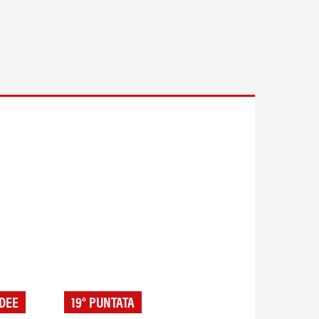
DEE
19° PUNTATA