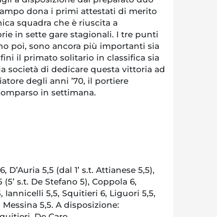
ampo dona i primi attestati di merito
nica squadra che è riuscita a
rie in sette gare stagionali. I tre punti
no poi, sono ancora più importanti sia
ni il primato solitario in classifica sia
 società di dedicare questa vittoria ad
tore degli anni ’70, il portiere
comparso in settimana.
 D’Auria 5,5 (dal 1’ s.t. Attianese 5,5),
 (5’ s.t. De Stefano 5), Coppola 6,
 Iannicelli 5,5, Squitieri 6, Liguori 5,5,
e: Messina 5,5. A disposizione:
uitieri, De Caro.