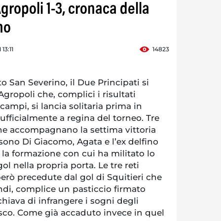
gropoli 1-3, cronaca della
no
13:11
14823
o San Severino, il Due Principati si
Agropoli che, complici i risultati
 campi, si lancia solitaria prima in
 ufficialmente a regina del torneo. Tre
che accompagnano la settima vittoria
 sono Di Giacomo, Agata e l’ex delfino
a formazione con cui ha militato lo
l nella propria porta. Le tre reti
erò precedute dal gol di Squitieri che
i, complice un pasticcio firmato
chiava di infrangere i sogni degli
sco. Come già accaduto invece in quel