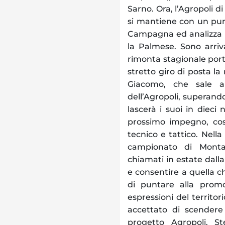
Sarno. Ora, l’Agropoli d
si mantiene con un pun
Campagna ed analizza l’
la Palmese. Sono arriva
rimonta stagionale porta
stretto giro di posta la 
Giacomo, che sale a
dell’Agropoli, superand
lascerà i suoi in dieci 
prossimo impegno, cos
tecnico e tattico. Nella
campionato di Montan
chiamati in estate dalla
e consentire a quella 
di puntare alla prom
espressioni del territo
accettato di scendere
progetto Agropoli. S