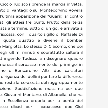
i Ciccio Tudisco riprende la marcia in vetta,
to di vantaggio sul Montecorvino Rovella
ultima apparizione del “Guariglia” contro
ti gli attesi tre punti. Frutto della terza
ta a termine. Sotto di un gol, è arrivata a
riscossa, con il quarto sigillo di Raffaele Di
 quota quattro e diviene il bomber
o Margiotta. Lo stesso Di Giacomo, che poi
negli ultimi minuti e soprattutto salterà il
tringendo Tudisco a ridisegnare quadro
 ripresa il sorpasso merito dei primi gol in
o e Bencardino. Altri due calciatori
 dirigenza dei delfini per fare la differenza
che resta la corazzata del raggruppamento
ozione. Soddisfazione massima per due
rio. Giovanni Montano, di Albanella, che ha
 in Eccellenza proprio per la bontà del
tesso dicasi per il capaccese doc Gigi