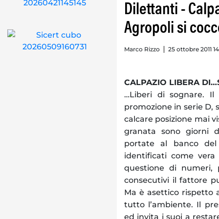
Dilettanti - Cal
Agropoli si coc
Marco Rizzo
25 ottobre 2011 1
CALPAZIO LIBERA DI
…Liberi di sognare. I
promozione in serie D, 
calcare posizione mai vi
granata sono giorni 
portate al banco del
identificati come vera
questione di numeri, pe
consecutivi il fattore p
Ma è asettico rispetto 
tutto l’ambiente. Il pr
ed invita i suoi a restar