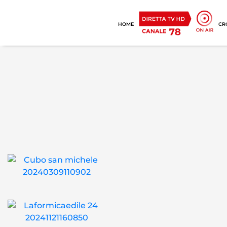
HOME
CR