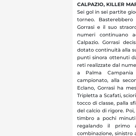
CALPAZIO, KILLER MAR
Sei gol in sei partite gi
torneo. Basterebbero 
Gorrasi e il suo straor
numeri continuano ad
Calpazio. Gorrasi deci
dotato continuità alla su
punti sinora ottenuti da
reti realizzate dal nume
a Palma Campania e
campionato, alla secon
Eclano, Gorrasi ha mes
Tripletta a Scafati, scio
tocco di classe, palla 
del calcio di rigore. Poi
timbro a pochi minuti 
regalando il primo a
combinazione, sinistro a