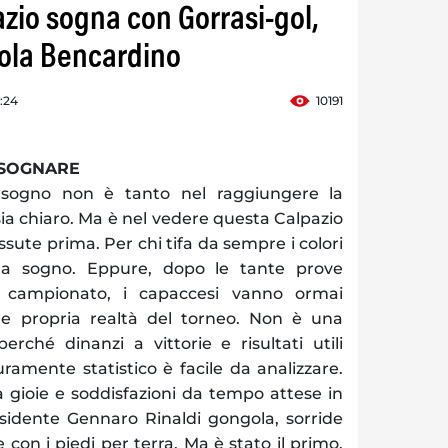
pazio sogna con Gorrasi-gol,
cola Bencardino
4:24
10191
…SOGNARE
l sogno non è tanto nel raggiungere la
sia chiaro. Ma è nel vedere questa Calpazio
ssute prima. Per chi tifa da sempre i colori
da sogno. Eppure, dopo le tante prove
 campionato, i capaccesi vanno ormai
 e propria realtà del torneo. Non è una
rché dinanzi a vittorie e risultati utili
uramente statistico è facile da analizzare.
a gioie e soddisfazioni da tempo attese in
esidente Gennaro Rinaldi gongola, sorride
e con i piedi per terra. Ma è stato il primo,