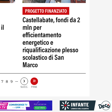
PROGETTO FINANZIATO
Castellabate, fondi da 2
il
mln per
efficientamento
energetico e
riqualificazione plesso
scolastico di San
Marco
»
›
…
7
8
9
SUCC.
FINE