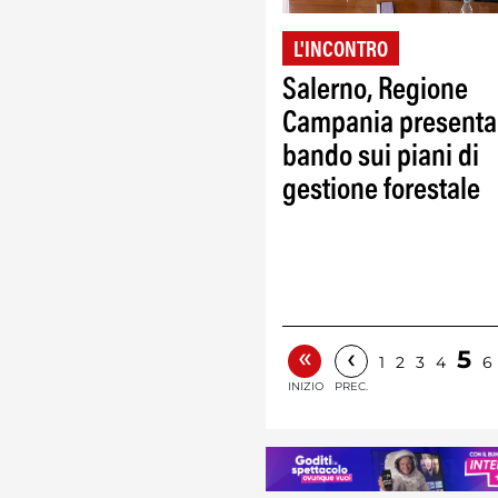
L'INCONTRO
Salerno, Regione
Campania presenta 
bando sui piani di
gestione forestale
«
‹
5
1
2
3
4
6
INIZIO
PREC.