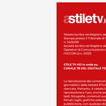
Testata iscritta nel Registro de
Stampa presso il Tribunale di 
n. 34/2009
Società iscritta nel Registro de
Operatori di Comunicazione c
l’AGCOM al n. 20133
STILE TV HD in onda su:
CANALE 78 DEL DIGITALE T
La riproduzione dei contenuti
giornalistici della testata STI
riservata. Pertanto, è vietata l
riproduzione e l’uso, anche par
testi, fotografie, contenuti au
filmati, loghi, grafiche aziendal
pubblicitarie, con qualsiasi di