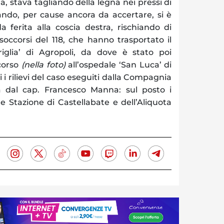
na, stava tagliando della legna nei pressi di
ando, per cause ancora da accertare, si è
 ferita alla coscia destra, rischiando di
 soccorsi del 118, che hanno trasportato il
ariglia’ di Agropoli, da dove è stato poi
ccorso
(nella foto)
all’ospedale ‘San Luca’ di
i i rilievi del caso eseguiti dalla Compagnia
a dal cap. Francesco Manna: sul posto i
te Stazione di Castellabate e dell’Aliquota