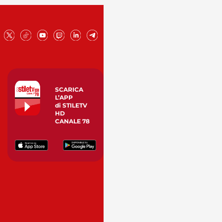
SCARICA
L’APP
di STILETV
HD
CANALE 78