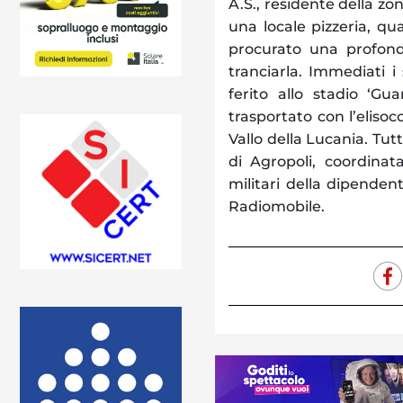
A.S., residente della zo
una locale pizzeria, qu
procurato una profonda
tranciarla. Immediati i
ferito allo stadio ‘Gu
trasportato con l’eliso
Vallo della Lucania. Tutt
di Agropoli, coordinat
militari della dipenden
Radiomobile.