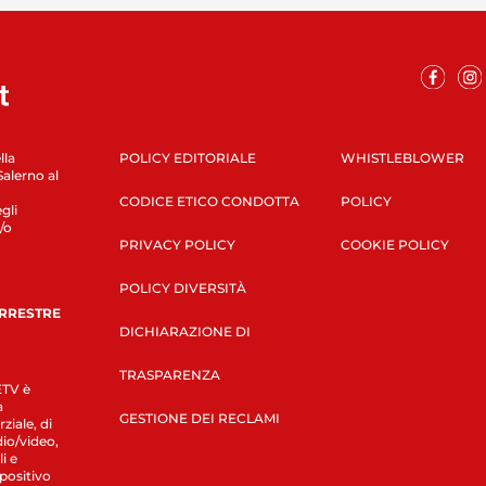
lla
POLICY EDITORIALE
WHISTLEBLOWER
Salerno al
CODICE ETICO CONDOTTA
POLICY
gli
/o
PRIVACY POLICY
COOKIE POLICY
POLICY DIVERSITÀ
ERRESTRE
DICHIARAZIONE DI
TRASPARENZA
LETV è
a
GESTIONE DEI RECLAMI
ziale, di
dio/video,
i e
spositivo