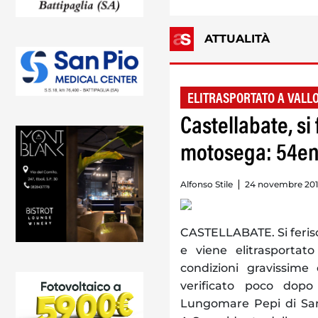
ATTUALITÀ
ELITRASPORTATO A VALL
Castellabate, si 
motosega: 54enn
Alfonso Stile
24 novembre 201
CASTELLABATE. Si feri
e viene elitrasportat
condizioni gravissime 
verificato poco dop
Lungomare Pepi di Sant