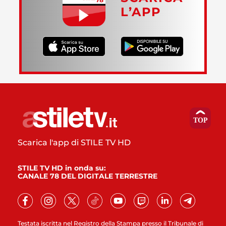
L’APP
Scarica l'app di STILE TV HD
STILE TV HD in onda su:
CANALE 78 DEL DIGITALE TERRESTRE
Testata iscritta nel Registro della Stampa presso il Tribunale di