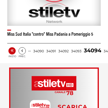
Miss Sud Italia "contro" Miss Padania a Pomeriggio 5
«
‹
34094
…
34090
34091
34092
34093
34
INIZIO
PREC.
SCARICA