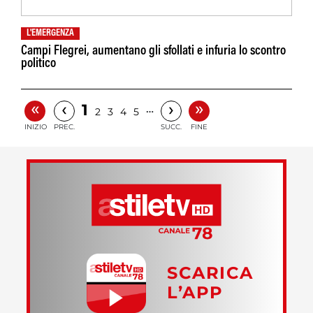
L'EMERGENZA
Campi Flegrei, aumentano gli sfollati e infuria lo scontro
politico
«
»
‹
›
1
…
2
3
4
5
INIZIO
PREC.
SUCC.
FINE
SCARICA
L’APP