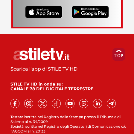
Scarica l'app di STILE TV HD
STILE TV HD in onda su:
CANALE 78 DEL DIGITALE TERRESTRE
Testata iscritta nel Registro della Stampa presso il Tribunale di
Salerno al n. 34/2009
Società iscritta nel Registro degli Operatori di Comunicazione c/o
l’AGCOM al n. 20133