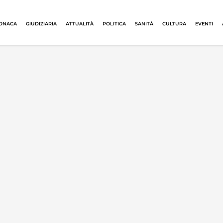
ONACA
GIUDIZIARIA
ATTUALITÀ
POLITICA
SANITÀ
CULTURA
EVENTI