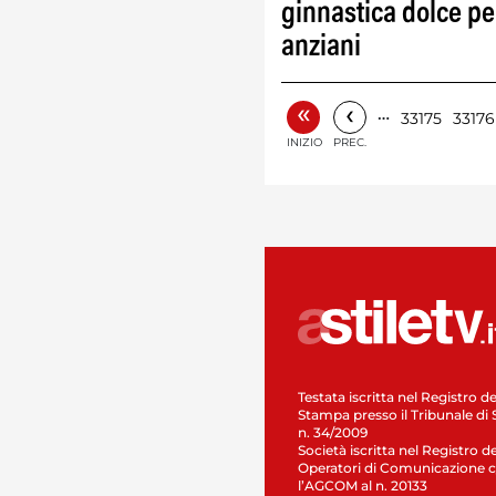
ginnastica dolce pe
anziani
«
‹
…
33175
33176
INIZIO
PREC.
Testata iscritta nel Registro de
Stampa presso il Tribunale di 
n. 34/2009
Società iscritta nel Registro de
Operatori di Comunicazione c
l’AGCOM al n. 20133