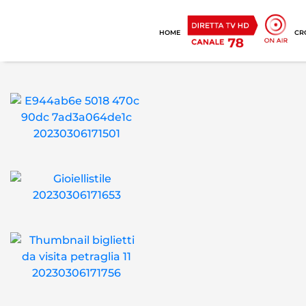
HOME
CR