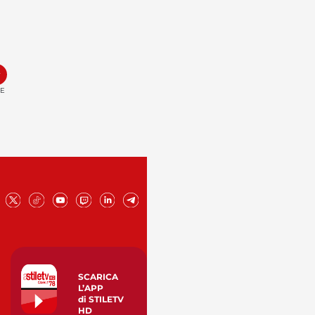
»
NE
SCARICA
L’APP
di STILETV
HD