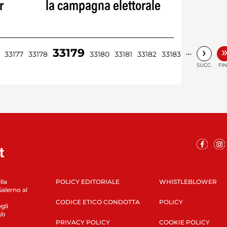
r
la campagna elettorale
›
33179
…
33177
33178
33180
33181
33182
33183
SUCC.
FI
lla
POLICY EDITORIALE
WHISTLEBLOWER
Salerno al
CODICE ETICO CONDOTTA
POLICY
gli
/o
PRIVACY POLICY
COOKIE POLICY