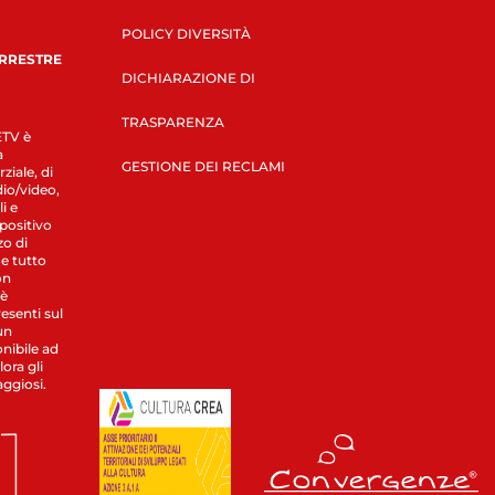
POLICY DIVERSITÀ
ERRESTRE
DICHIARAZIONE DI
TRASPARENZA
LETV è
a
GESTIONE DEI RECLAMI
ziale, di
dio/video,
i e
spositivo
zo di
 e tutto
on
 è
esenti sul
un
nibile ad
ora gli
aggiosi.