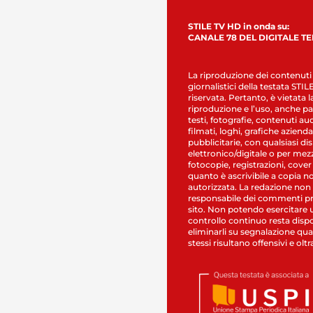
STILE TV HD in onda su:
CANALE 78 DEL DIGITALE T
La riproduzione dei contenuti
giornalistici della testata STI
riservata. Pertanto, è vietata l
riproduzione e l’uso, anche par
testi, fotografie, contenuti au
filmati, loghi, grafiche aziendal
pubblicitarie, con qualsiasi di
elettronico/digitale o per mez
fotocopie, registrazioni, cover
quanto è ascrivibile a copia n
autorizzata. La redazione non
responsabile dei commenti pr
sito. Non potendo esercitare 
controllo continuo resta dispo
eliminarli su segnalazione qual
stessi risultano offensivi e oltr