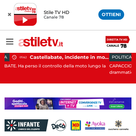
Stile TV HD
OTTIENI
Canale 78
Castellabate, incidente in moto: 27enne in ospedale
POLITICA
19:43
l controllo della moto lungo la
CAPACCIO PAESTUM. È stato 
drammatico, q...