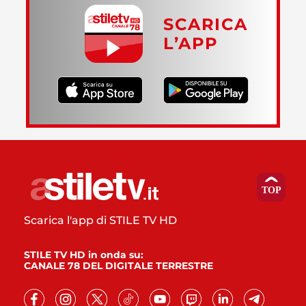
SCARICA
L’APP
Scarica l'app di STILE TV HD
STILE TV HD in onda su:
CANALE 78 DEL DIGITALE TERRESTRE