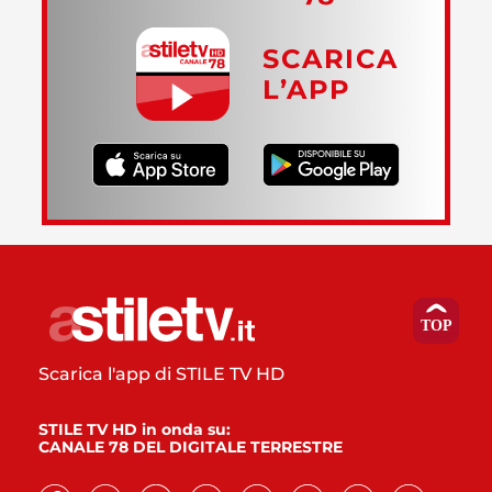
SCARICA
L’APP
Scarica l'app di STILE TV HD
STILE TV HD in onda su:
CANALE 78 DEL DIGITALE TERRESTRE