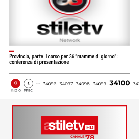
Provincia, parte il corso per 36 “mamme di giorno”:
conferenza di presentazione
«
‹
34100
…
34096
34097
34098
34099
34
INIZIO
PREC.