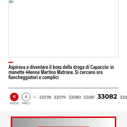
Aspirava a diventare il boss della droga di Capaccio: in
manette 44enne Martino Matrone. Si cercano ora
fiancheggiatori e complici
«
‹
33082
…
33078
33079
33080
33081
33
INIZIO
PREC.