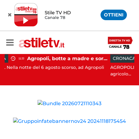
Stile TV HD
OTTIENI
Canale 78
Agropoli, botte a madre e sorella per ottenere denaro: 31enne in carcere
CRONACA
15:35
6 agosto scorso, ad Agropoli
AGROPOLI. Un 71enne ha perso l
agricolo...