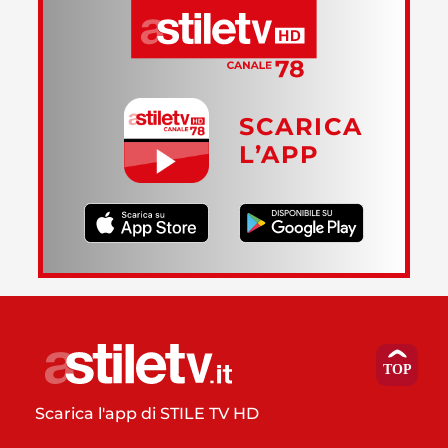
SCARICA
L’APP
Scarica l'app di STILE TV HD