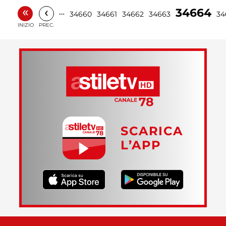
«
‹
34664
…
34660
34661
34662
34663
34
INIZIO
PREC.
SCARICA
L’APP