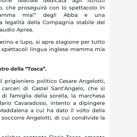
one teatrale dedicata agli istituti
rio, che proseguirà con lo spettacolo in
“Mamma mia!” degli Abba e una
a legalità della Compagnia stabile del
laudio Aprea.
ierino e lupo, si apre stagione per tutto
n spettacoli lingua inglese mamma mia
tro della “Tosca”.
il prigioniero politico Cesare Angelotti,
carceri di Castel Sant’Angelo, che si
 di famiglia della sorella, la marchesa
 Mario Cavaradossi, intento a dipingere
Maddalena a cui ha dato il volto della
 soccorre Angelotti, di cui condivide la