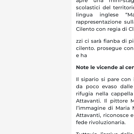
apre una mini-stagi
scolastici del territo
lingua inglese 
rappresentazione sull
Cilento con regia di C
zzi ci sarà fianba di p
cilento. prosegue co
e ha
Note le vicende al cen
Il sipario si pare con 
da poco evaso dalle 
rifugia nella cappella
Attavanti. Il pittore
l’immagine di Maria 
Attavanti, riconosce e
fede rivoluzionaria.