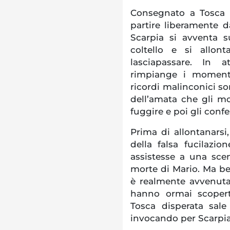
Consegnato a Tosca u
partire liberamente d
Scarpia si avventa 
coltello e si allon
lasciapassare. In a
rimpiange i momenti
ricordi malinconici so
dell’amata che gli mo
fuggire e poi gli confe
Prima di allontanarsi
della falsa fucilazi
assistesse a una scen
morte di Mario. Ma b
è realmente avvenuta
hanno ormai scoperto
Tosca disperata sale
invocando per Scarpia