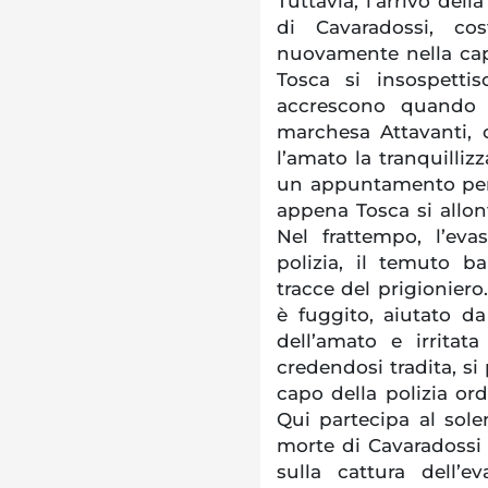
Tuttavia, l’arrivo del
di Cavaradossi, co
nuovamente nella capp
Tosca si insospetti
accrescono quando r
marchesa Attavanti, 
l’amato la tranquilliz
un appuntamento per q
appena Tosca si allon
Nel frattempo, l’eva
polizia, il temuto b
tracce del prigioniero
è fuggito, aiutato da
dell’amato e irritata
credendosi tradita, si 
capo della polizia ord
Qui partecipa al sol
morte di Cavaradossi e
sulla cattura dell’