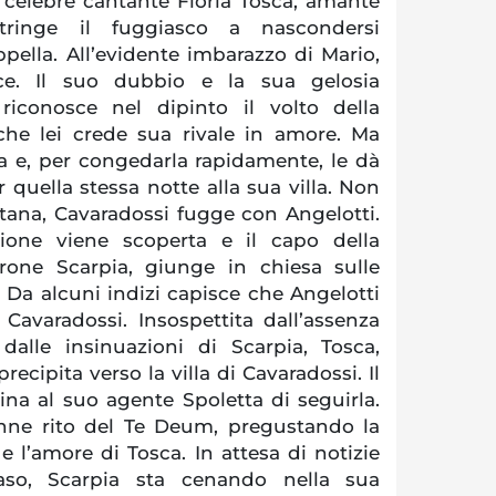
la celebre cantante Floria Tosca, amante
stringe il fuggiasco a nascondersi
ella. All’evidente imbarazzo di Mario,
sce. Il suo dubbio e la sua gelosia
iconosce nel dipinto il volto della
che lei crede sua rivale in amore. Ma
za e, per congedarla rapidamente, le dà
uella stessa notte alla sua villa. Non
tana, Cavaradossi fugge con Angelotti.
sione viene scoperta e il capo della
arone Scarpia, giunge in chiesa sulle
. Da alcuni indizi capisce che Angelotti
 Cavaradossi. Insospettita dall’assenza
 dalle insinuazioni di Scarpia, Tosca,
precipita verso la villa di Cavaradossi. Il
ina al suo agente Spoletta di seguirla.
enne rito del Te Deum, pregustando la
 l’amore di Tosca. In attesa di notizie
evaso, Scarpia sta cenando nella sua