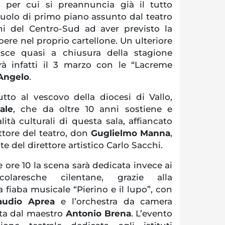
o, per cui si preannuncia già il tutto
ruolo di primo piano assunto dal teatro
hi del Centro-Sud ad aver previsto la
ere nel proprio cartellone. Un ulteriore
isce quasi a chiusura della stagione
erà infatti il 3 marzo con le “Lacreme
Angelo
.
utto al vescovo della diocesi di Vallo,
ale
, che da oltre 10 anni sostiene e
tà culturali di questa sala, affiancato
ettore del teatro, don
Guglielmo Manna
,
te del direttore artistico Carlo Sacchi.
e ore 10 la scena sarà dedicata invece ai
olaresche cilentane, grazie alla
 fiaba musicale “Pierino e il lupo”, con
audio Aprea
e l’orchestra da camera
tta dal maestro
Antonio Brena
. L’evento