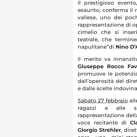
Il prestigioso event
esaurito, conferma il 
vallese, uno dei poc
rappresentazione di op
cimelio che si inser
teatrale, che termin
napulitane”di
Nino D’
Il merito va innanzit
Giuseppe Rocco Fav
promuove le potenziali
dall’operosità del dir
e dalle scelte indovina
Sabato 27 febbraio
all
ragazzi e alle sc
rappresentazione della
voce recitante di
Cl
Giorgio Strehler
, dire