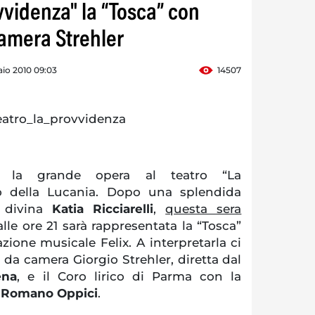
ovvidenza" la “Tosca” con
camera Strehler
aio 2010 09:03
14507
 la grande opera al teatro “La
lo della Lucania. Dopo una splendida
divina
Katia Ricciarelli
,
questa sera
lle ore 21 sarà rappresentata la “Tosca”
azione musicale Felix. A interpretarla ci
 da camera Giorgio Strehler, diretta dal
ena
, e il Coro lirico di Parma con la
o
Romano Oppici
.