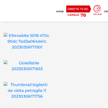
HOME
CR