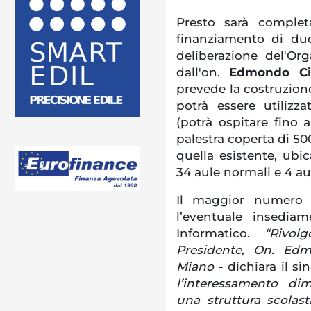
Presto sarà completa
finanziamento di due
deliberazione del'Or
dall'on.
Edmondo Ciri
prevede la costruzion
potrà essere utilizz
(potrà ospitare fino 
palestra coperta di 500
quella esistente, ubic
34 aule normali e 4 aul
Il maggior numero 
l’eventuale insediam
Informatico.
“Rivol
Presidente, On. Edmo
Miano
- dichiara il s
l’interessamento di
una struttura scolas