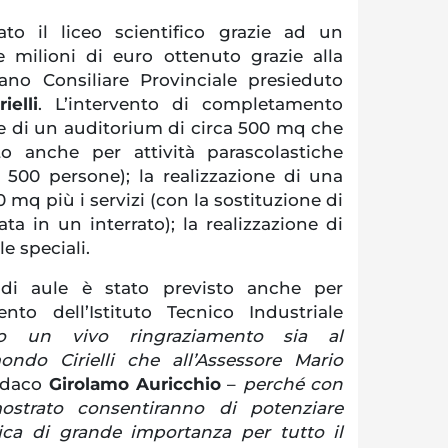
to il liceo scientifico grazie ad un
 milioni di euro ottenuto grazie alla
gano Consiliare Provinciale presieduto
elli
. L’intervento di completamento
e di un auditorium di circa 500 mq che
ato anche per attività parascolastiche
a 500 persone); la realizzazione di una
 mq più i servizi (con la sostituzione di
ata in un interrato); la realizzazione di
e speciali.
di aule è stato previsto anche per
ento dell’Istituto Tecnico Industriale
go un vivo ringraziamento sia al
ndo Cirielli che all’Assessore Mario
indaco
Girolamo Auricchio
–
perché con
mostrato consentiranno di potenziare
tica di grande importanza per tutto il