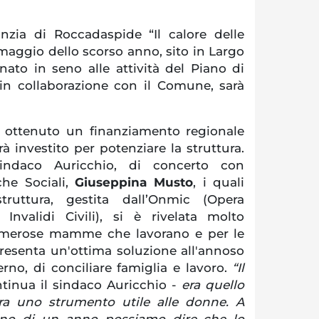
fanzia di Roccadaspide “Il calore delle
 maggio dello scorso anno, sito in Largo
nato in seno alle attività del Piano di
n collaborazione con il Comune, sarà
i, ottenuto un finanziamento regionale
rà investito per potenziare la struttura.
indaco Auricchio, di concerto con
iche Sociali,
Giuseppina Musto
, i quali
ruttura, gestita dall’Onmic (Opera
 Invalidi Civili), si è rivelata molto
umerose mamme che lavorano e per le
presenta un'ottima soluzione all'annoso
no, di conciliare famiglia e lavoro.
“Il
tinua il sindaco Auricchio -
era quello
ura uno strumento utile alle donne. A
no di un anno possiamo dire che lo