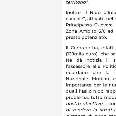
territorio”.
Inoltre, il Nido d’In
coccole”, attivato nel
Principessa Guevara, 
Zona Ambito S/6 ed i
presto potenziato.
Il Comune ha, infatt
(129mila euro), che sa
Ne dà notizia il s
l’assessore alle Polit
ricordano che la st
Nazionale Mutilati e
importante per le n
quali l'asilo nido rap
problema, tutto moder
nostro obiettivo
– con
di rendere la strutt
distanza di poco me