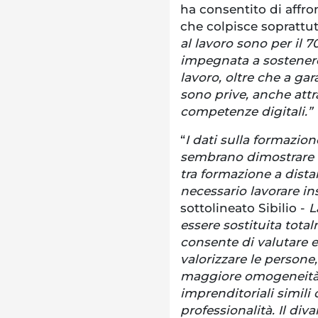
ha consentito di affron
che colpisce soprattut
al lavoro sono per il 
impegnata a sostener
lavoro, oltre che a ga
sono prive, anche att
competenze digitali.”
“
I dati sulla formazio
sembrano dimostrare c
tra formazione a dist
necessario lavorare i
sottolineato Sibilio -
L
essere sostituita tota
consente di valutare e 
valorizzare le persone
maggiore omogeneità d
imprenditoriali simili
professionalità. Il div