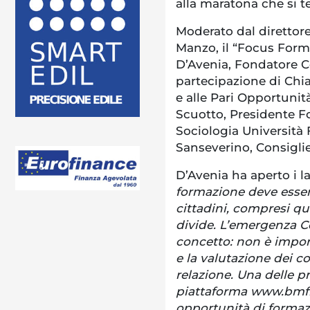
alla maratona che si te
Moderato dal direttore
Manzo, il “Focus Form
D’Avenia, Fondatore Ce
partecipazione di Chi
e alle Pari Opportuni
Scuotto, Presidente F
Sociologia Università 
Sanseverino, Consigli
D’Avenia ha aperto i la
formazione deve essere 
cittadini, compresi que
divide. L’emergenza C
concetto: non è impor
e la valutazione dei c
relazione. Una delle pr
piattaforma www.bmflo
opportunità di formazi