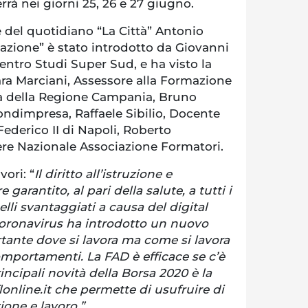
rrà nei giorni 25, 26 e 27 giugno.
 del quotidiano “La Città” Antonio
azione” è stato introdotto da Giovanni
ntro Studi Super Sud, e ha visto la
ara Marciani, Assessore alla Formazione
tà della Regione Campania, Bruno
ondimpresa, Raffaele Sibilio, Docente
Federico II di Napoli, Roberto
ere Nazionale Associazione Formatori.
vori: “
Il diritto all’istruzione e
garantito, al pari della salute, a tutti i
lli svantaggiati a causa del digital
oronavirus ha introdotto un nuovo
tante dove si lavora ma come si lavora
omportamenti. La FAD è efficace se c’è
incipali novità della Borsa 2020 è la
nline.it che permette di usufruire di
one e lavoro.”